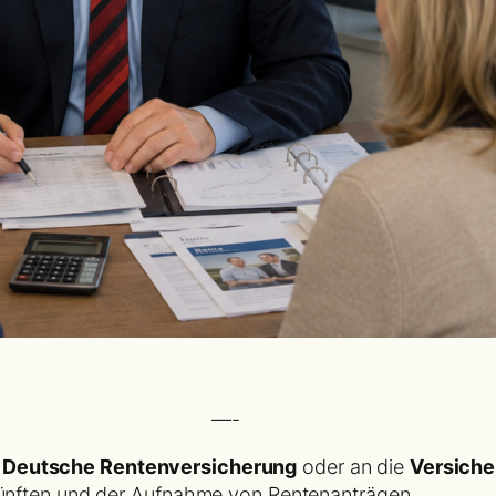
—-
e
Deutsche Rentenversicherung
oder an die
Versich
skünften und der Aufnahme von Rentenanträgen.