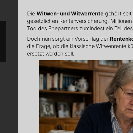
Die
Witwen- und Witwerrente
gehört seit
gesetzlichen Rentenversicherung. Millione
Tod des Ehepartners zumindest ein Teil des
Doch nun sorgt ein Vorschlag der
Rentenk
die Frage, ob die klassische Witwenrente kü
ersetzt werden soll.